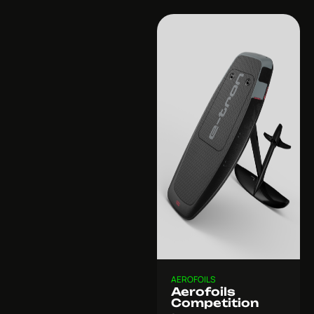
AEROFOILS
Aerofoils
Competition