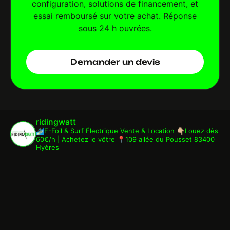
configuration, solutions de financement, et
essai remboursé sur votre achat. Réponse
sous 24 h ouvrées.
Demander un devis
ridingwatt
🏄🏾‍♂️E-Foil & Surf Électrique
Vente & Location
👇🏼Louez dès
60€/h | Achetez le vôtre
📍109 allée du Pousset 83400
Hyères