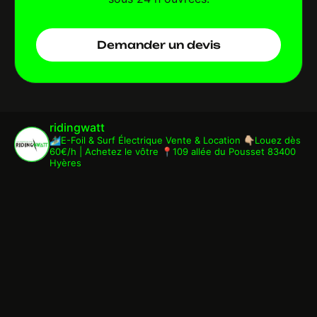
Demander un devis
ridingwatt
🏄🏾‍♂️E-Foil & Surf Électrique
Vente & Location
👇🏼Louez dès
60€/h | Achetez le vôtre
📍109 allée du Pousset 83400
Hyères