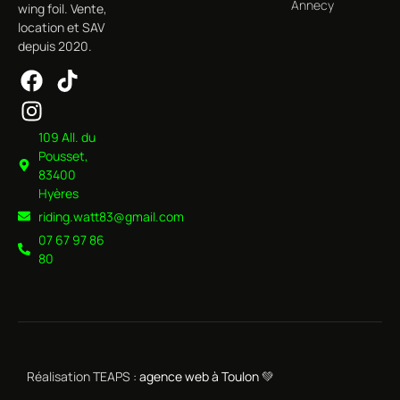
Annecy
wing foil. Vente,
location et SAV
depuis 2020.
109 All. du
Pousset,
83400
Hyères
riding.watt83@gmail.com
07 67 97 86
80
Réalisation TEAPS :
agence web à Toulon
💚