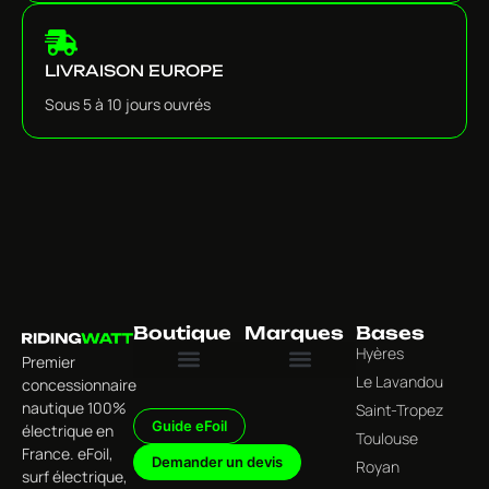
LIVRAISON EUROPE
Sous 5 à 10 jours ouvrés
Boutique
Marques
Bases
Hyères
Premier
Le Lavandou
concessionnaire
Tous les produits
Univers Foil Électrique
Univers Surf Électrique
Univers Wing Foil & Foiling
Univers Accessoires & Équipements
Jet Wave
nautique 100%
Saint-Tropez
Guide eFoil
électrique en
Toulouse
France. eFoil,
Demander un devis
Royan
surf électrique,