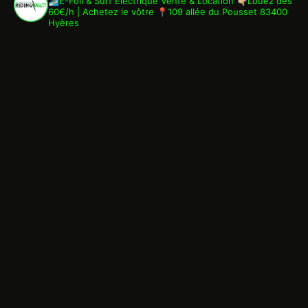
🏄🏾‍♂️E-Foil & Surf Électrique
Vente & Location
👇🏼Louez dès
60€/h | Achetez le vôtre
📍109 allée du Pousset 83400
Hyères