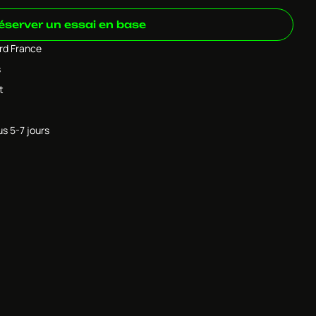
éserver un essai en base
ard France
s
t
us 5-7 jours