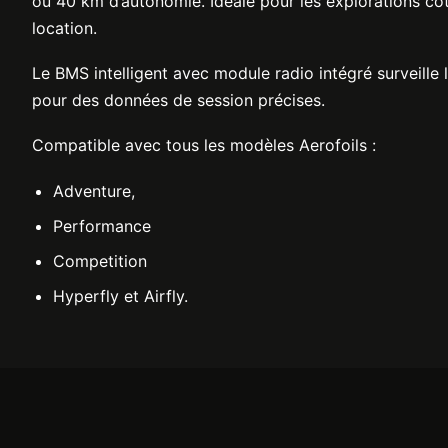
ou 40 km d’autonomie. Idéale pour les explorations côt
location.
Le BMS intelligent avec module radio intégré surveill
pour des données de session précises.
Compatible avec tous les modèles Aerofoils :
Adventure,
Performance
Competition
Hyperfly et Airfly.