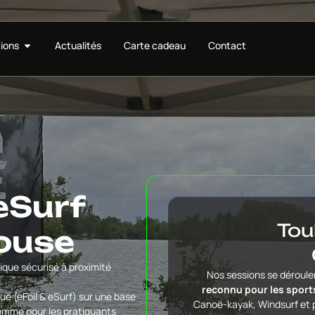
ions
Actualités
Carte cadeau
Contact
eSurf
Tou
louse
ique sécurisé à proximité
Nos sessions se déroule
reconnu pour les sports
ue (eFoil & eSurf) sur une base
Canoë-kayak, Windsurf et p
comme pour les pratiquants