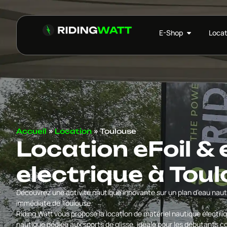
E-Shop
Locat
Accueil
»
Location
»
Toulouse
Location eFoil & 
electrique à Tou
Découvrez une activité nautique innovante sur un plan d’eau naut
immédiate de Toulouse.
Riding Watt vous propose la location de matériel nautique électriq
nautique dédiée aux sports de glisse, idéale pour les débutants 