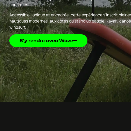
confirmés.
Accessible, ludique et encadrée, cette expérience s’inscrit pleine
nautiques modernes, aux côtés du stand up paddle, kayak, canoë
windsurf.
S’y rendre avec Waze