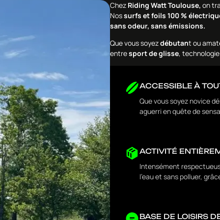
Chez
Riding Watt Toulouse,
on tr
Nos
surfs et foils 100 % électriq
sans odeur, sans émissions.
Que vous soyez
débutan
t ou amat
entre
sport de glisse
, technologie 
ACCESSIBLE À TO
Que vous soyez novice dés
aguerri en quête de sensa
ACTIVITÉ ENTIÈRE
Intensément respectueuse
l’eau et sans polluer, grâc
BASE DE LOISIRS 