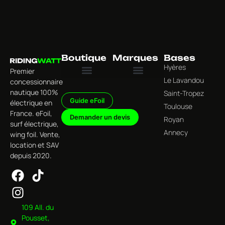
Boutique
Marques
Bases
Hyères
Premier
Le Lavandou
concessionnaire
Tous les produits
Univers Foil Électrique
Univers Surf Électrique
Univers Wing Foil & Foiling
Univers Accessoires & Équipements
Jet Wave
nautique 100%
Saint-Tropez
Guide eFoil
électrique en
Toulouse
France. eFoil,
Demander un devis
Royan
surf électrique,
Annecy
wing foil. Vente,
location et SAV
depuis 2020.
109 All. du
Pousset,