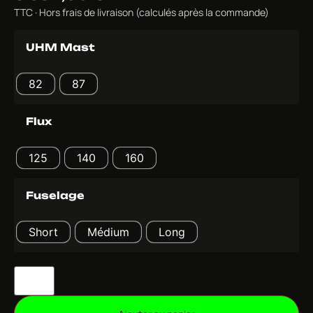
TTC · Hors frais de livraison (calculés après la commande)
UHM Mast
82
87
Flux
125
140
160
Fuselage
Short
Médium
Long