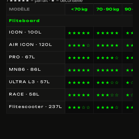
? ★★★★★ = parfait · ★ = déconseillé
MODÈLE
< 70 kg
70 - 90 kg
90 - 1
Fliteboard
ICON - 100L
★★★★★
★★★★★
★★
AIR ICON - 120L
★★★★☆
★★★★★
★★
PRO - 67L
★★★★★
★★★★☆
★★
MN86 - 86L
★★★★★
★★★★★
★★
ULTRA L3 - 57L
★★★★★
★★★☆☆
★☆
RACE - 58L
★★★★★
★★★☆☆
★☆
Flitescooter - 237L
★★★☆☆
★★★★☆
★★