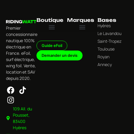
Boutique
Marques
Bases
Hyères
Premier
Le Lavandou
concessionnaire
Tous les produits
Univers Foil Électrique
Univers Surf Électrique
Univers Wing Foil & Foiling
Univers Accessoires & Équipements
Jet Wave
nautique 100%
Saint-Tropez
Guide eFoil
électrique en
Toulouse
France. eFoil,
Demander un devis
Royan
surf électrique,
Annecy
wing foil. Vente,
location et SAV
depuis 2020.
109 All. du
Pousset,
83400
Hyères