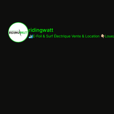
ridingwatt
🏄🏾‍♂️E-Foil & Surf Électrique
Vente & Location
👇🏼Loue