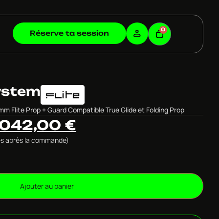
0
Réserve ta session
System
m Flite Prop + Guard Compatible True Glide et Folding Prop
 042,00
€
ulés après la commande)
Ajouter au panier