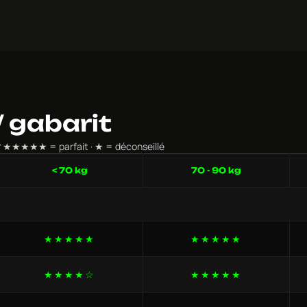
 gabarit
s ? ★★★★★ = parfait · ★ = déconseillé
< 70 kg
70 - 90 kg
★★★★★
★★★★★
★★★★☆
★★★★★