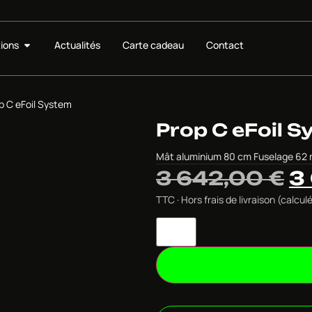
ions
Actualités
Carte cadeau
Contact
p C eFoil System
Prop C eFoil 
Mât aluminium 80 cm Fuselage 62 m
3 642,00
€
3
TTC · Hors frais de livraison (calc