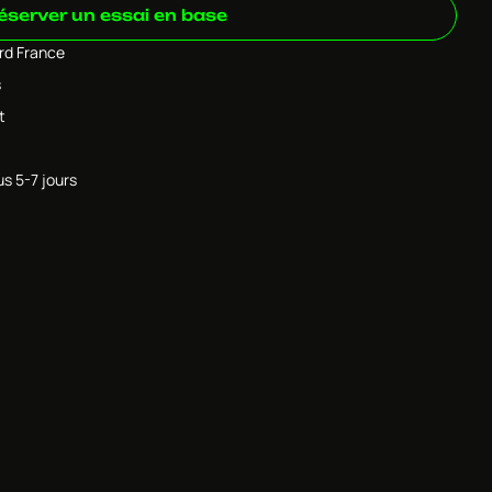
éserver un essai en base
ard France
s
t
us 5-7 jours