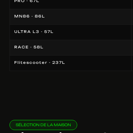
PRO - 67L
MN86 - 86L
ULTRA L3 - 57L
RACE - 58L
Flitescooter - 237L
SÉLECTION DE LA MAISON