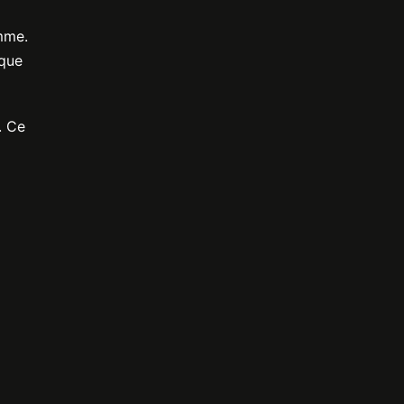
mme.
ique
. Ce