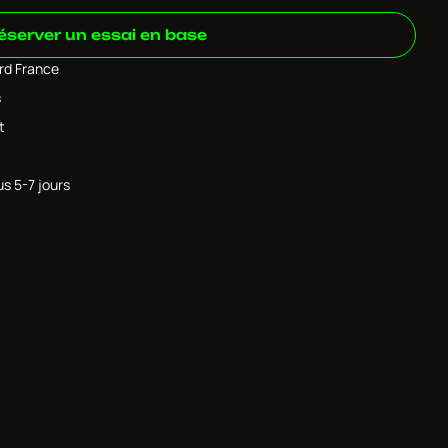
éserver un essai en base
ard France
s
t
us 5-7 jours