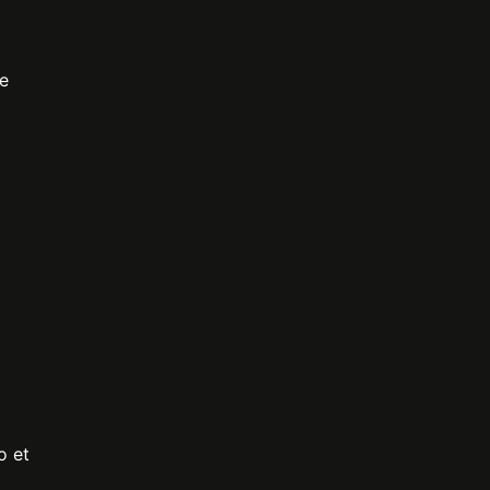
re
o et