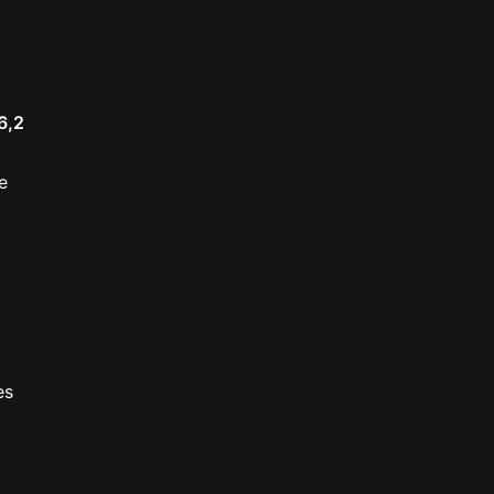
6,2
e
es