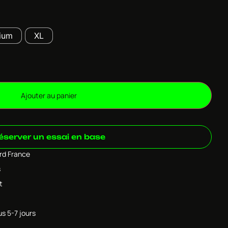
ium
XL
Ajouter au panier
éserver un essai en base
ard France
s
t
us 5-7 jours