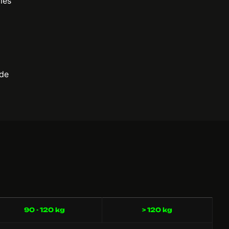
 les
ide
90 - 120 kg
> 120 kg