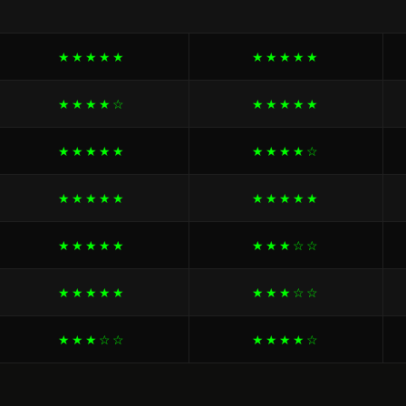
★★★★★
★★★★★
★★★★☆
★★★★★
★★★★★
★★★★☆
★★★★★
★★★★★
★★★★★
★★★☆☆
★★★★★
★★★☆☆
★★★☆☆
★★★★☆