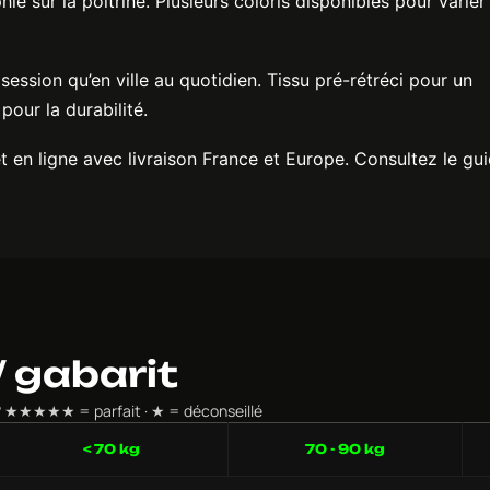
ié sur la poitrine. Plusieurs coloris disponibles pour varier
session qu’en ville au quotidien. Tissu pré-rétréci pour un
pour la durabilité.
t en ligne avec livraison France et Europe. Consultez le gu
 gabarit
s ? ★★★★★ = parfait · ★ = déconseillé
< 70 kg
70 - 90 kg