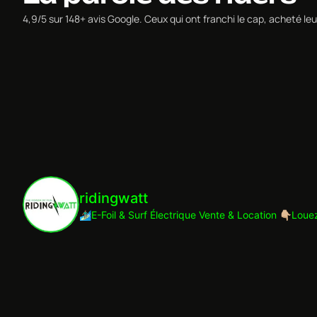
4,9/5 sur 148+ avis Google. Ceux qui ont franchi le cap, acheté 
ridingwatt
🏄🏾‍♂️E-Foil & Surf Électrique
Vente & Location
👇🏼Loue