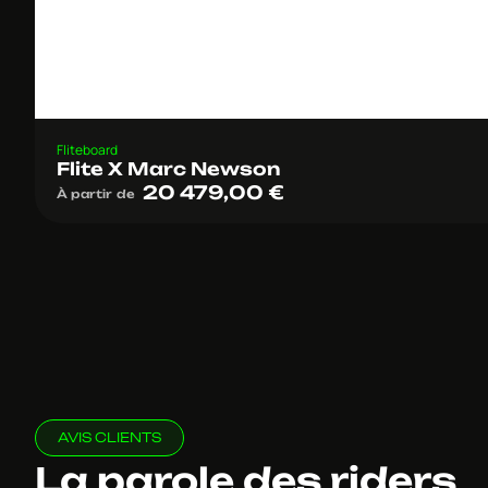
Fliteboard
Flite X Marc Newson
20 479,00
€
À partir de
AVIS CLIENTS
La parole des riders