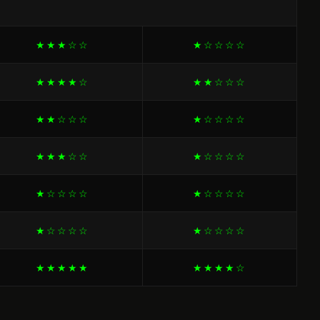
★★★☆☆
★☆☆☆☆
★★★★☆
★★☆☆☆
★★☆☆☆
★☆☆☆☆
★★★☆☆
★☆☆☆☆
★☆☆☆☆
★☆☆☆☆
★☆☆☆☆
★☆☆☆☆
★★★★★
★★★★☆