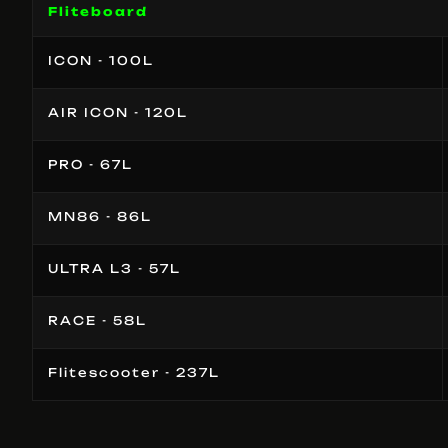
Fliteboard
ICON - 100L
AIR ICON - 120L
PRO - 67L
MN86 - 86L
ULTRA L3 - 57L
RACE - 58L
Flitescooter - 237L