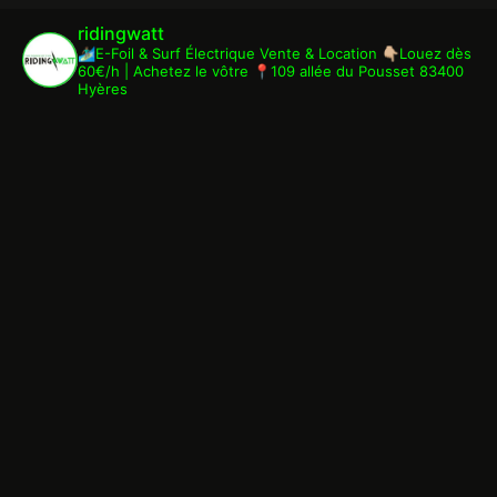
ridingwatt
🏄🏾‍♂️E-Foil & Surf Électrique
Vente & Location
👇🏼Louez dès
60€/h | Achetez le vôtre
📍109 allée du Pousset 83400
Hyères