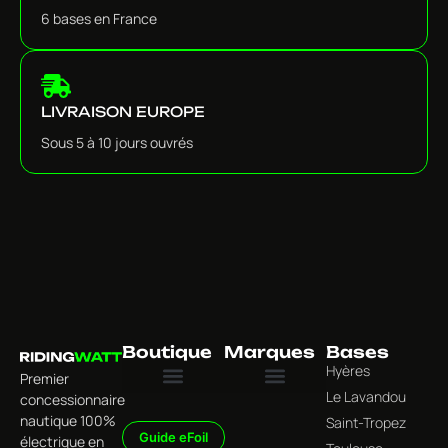
6 bases en France
LIVRAISON EUROPE
Sous 5 à 10 jours ouvrés
Boutique
Marques
Bases
Hyères
Premier
Le Lavandou
concessionnaire
Tous les produits
Univers Foil Électrique
Univers Surf Électrique
Univers Wing Foil & Foiling
Univers Accessoires & Équipements
Jet Wave
nautique 100%
Saint-Tropez
Guide eFoil
électrique en