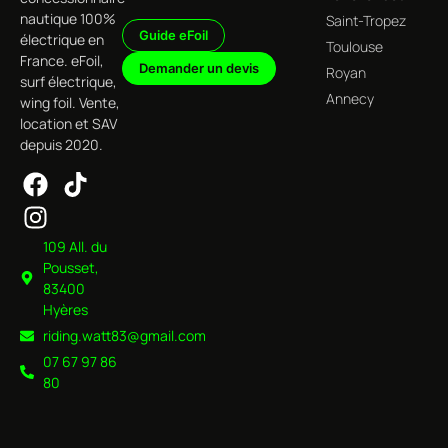
Tous les produits
Univers Foil Électrique
Univers Surf Électrique
Univers Wing Foil & Foiling
Univers Accessoires & Équipements
Jet Wave
nautique 100%
Saint-Tropez
Guide eFoil
électrique en
Toulouse
France. eFoil,
Demander un devis
Royan
surf électrique,
Annecy
wing foil. Vente,
location et SAV
depuis 2020.
109 All. du
Pousset,
83400
Hyères
riding.watt83@gmail.com
07 67 97 86
80