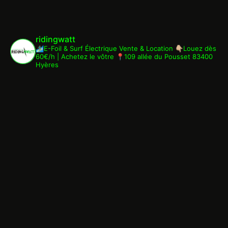
ridingwatt
🏄🏾‍♂️E-Foil & Surf Électrique
Vente & Location
👇🏼Louez dès
60€/h | Achetez le vôtre
📍109 allée du Pousset 83400
Hyères