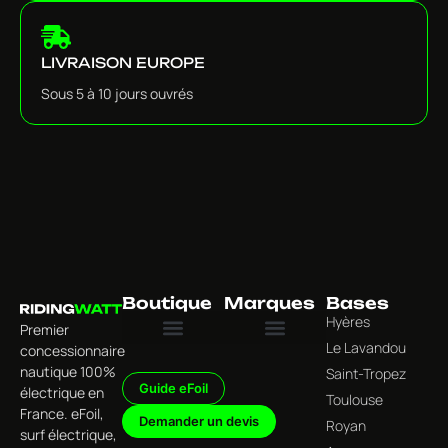
LIVRAISON EUROPE
Sous 5 à 10 jours ouvrés
Boutique
Marques
Bases
Hyères
Premier
Le Lavandou
concessionnaire
Tous les produits
Univers Foil Électrique
Univers Surf Électrique
Univers Wing Foil & Foiling
Univers Accessoires & Équipements
Jet Wave
nautique 100%
Saint-Tropez
Guide eFoil
électrique en
Toulouse
France. eFoil,
Demander un devis
Royan
surf électrique,