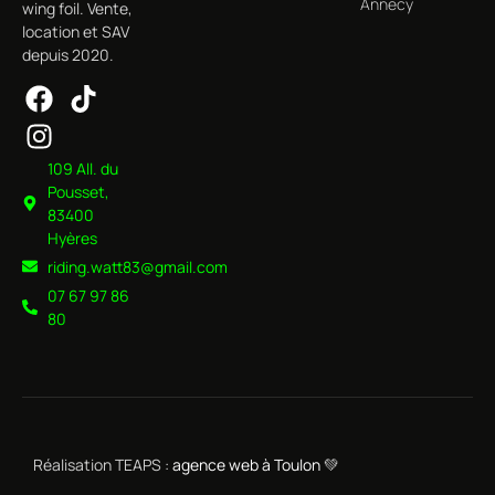
Annecy
wing foil. Vente,
location et SAV
depuis 2020.
109 All. du
Pousset,
83400
Hyères
riding.watt83@gmail.com
07 67 97 86
80
Réalisation TEAPS :
agence web à Toulon
💚