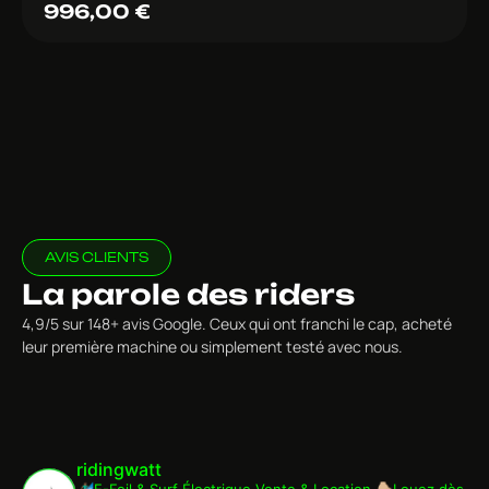
996,00
€
AVIS CLIENTS
La parole des riders
4,9/5 sur 148+ avis Google. Ceux qui ont franchi le cap, acheté
leur première machine ou simplement testé avec nous.
ridingwatt
🏄🏾‍♂️E-Foil & Surf Électrique
Vente & Location
👇🏼Louez dès