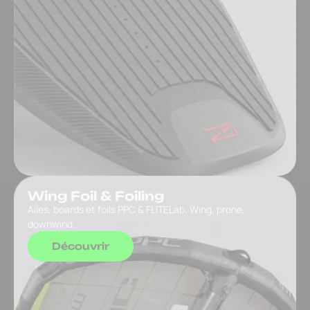
Wing Foil & Foiling
Ailes, boards et foils PPC & FLITELab. Wing, prone,
downwind.
Découvrir