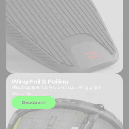
Wing Foil & Foiling
Ailes, boards et foils PPC & FLITELab. Wing, prone,
downwind.
Découvrir