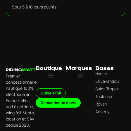
Sous 5 à 10 jours ouvrés
Boutique
Marques
Bases
Hyères
Premier
Le Lavandou
concessionnaire
Tous les produits
Univers Foil Électrique
Univers Surf Électrique
Univers Wing Foil & Foiling
Univers Accessoires & Équipements
Jet Wave
nautique 100%
Saint-Tropez
Guide eFoil
électrique en
Toulouse
France. eFoil,
Demander un devis
Royan
surf électrique,
Annecy
wing foil. Vente,
location et SAV
depuis 2020.