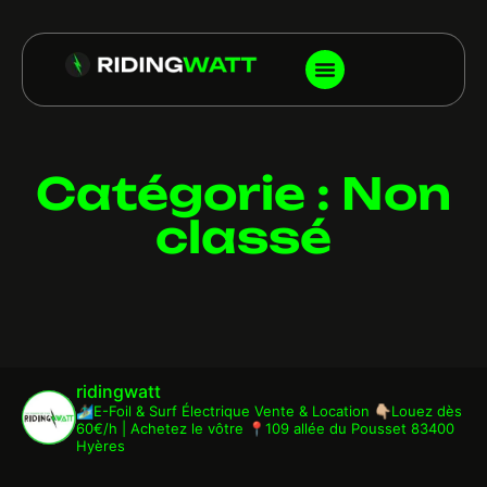
Catégorie : Non
classé
ridingwatt
🏄🏾‍♂️E-Foil & Surf Électrique
Vente & Location
👇🏼Louez dès
60€/h | Achetez le vôtre
📍109 allée du Pousset 83400
Hyères